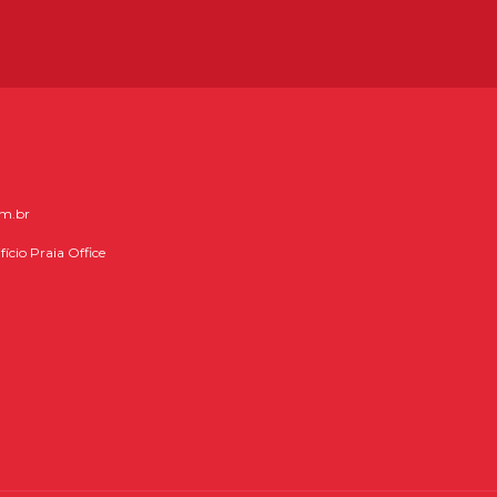
om.br
fício Praia Office