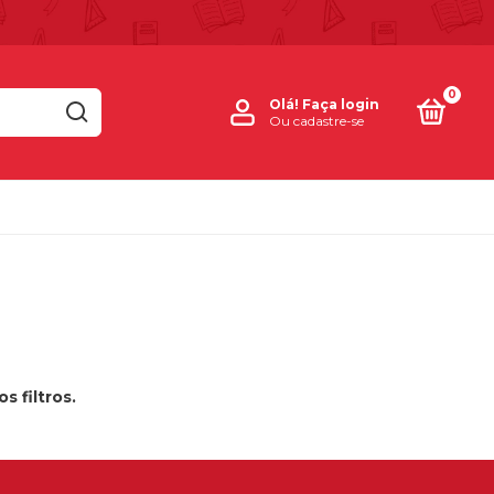
0
Olá!
Faça login
Ou cadastre-se
 filtros.