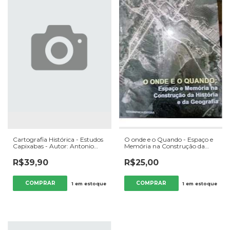
Cartografia Histórica - Estudos
O onde e o Quando - Espaço e
Capixabas - Autor: Antonio
Memória na Construção da
Carlos Sant Ana Gomes / Fábio
História e da Geografia - Autor:
Paiva Reis (2013) [usado]
Angelo Adriano Faria de Assis e
R$39,90
R$25,00
Andre Luiz Lopes de Faria
(2012) [usado]
1
em estoque
1
em estoque