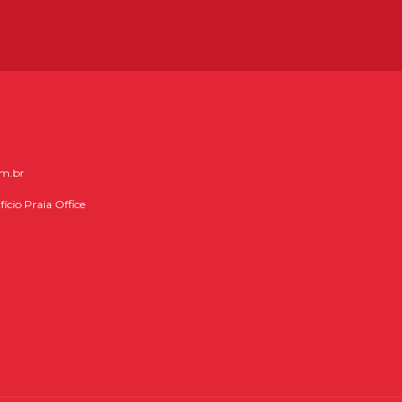
om.br
fício Praia Office