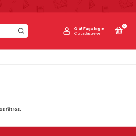
0
Olá!
Faça login
Ou cadastre-se
 filtros.