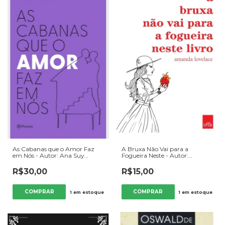
As Cabanas que o Amor Faz
A Bruxa Não Vai para a
em Nós - Autor: Ana Suy
Fogueira Neste - Autor:
(2024) [usado]
Amanda Lovelace (2018)
[usado]
R$30,00
R$15,00
1
em estoque
1
em estoque